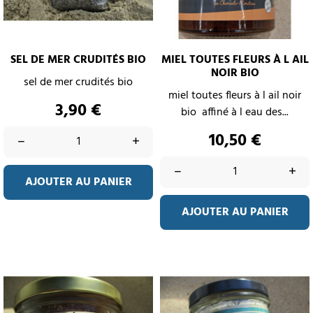
SEL DE MER CRUDITÉS BIO
MIEL TOUTES FLEURS À L AIL
NOIR BIO
sel de mer crudités bio
miel toutes fleurs à l ail noir
Prix
3,90 €
bio affiné à l eau des...
Prix
10,50 €
–
+
–
+
AJOUTER AU PANIER
AJOUTER AU PANIER