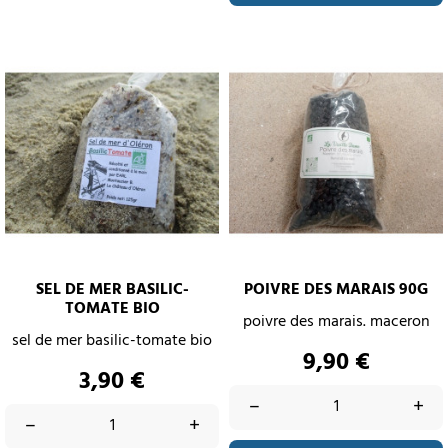
SEL DE MER BASILIC-
POIVRE DES MARAIS 90G
TOMATE BIO
poivre des marais. maceron
sel de mer basilic-tomate bio
Prix
9,90 €
Prix
3,90 €
–
+
–
+