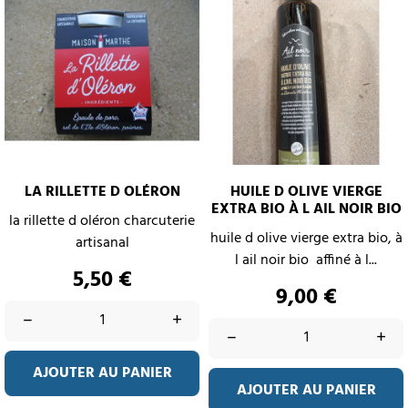
LA RILLETTE D OLÉRON
HUILE D OLIVE VIERGE
EXTRA BIO À L AIL NOIR BIO
la rillette d oléron charcuterie
huile d olive vierge extra bio, à
artisanal
l ail noir bio affiné à l...
Prix
5,50 €
Prix
9,00 €
–
+
–
+
AJOUTER AU PANIER
AJOUTER AU PANIER