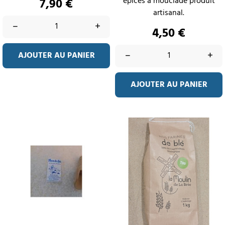
Prix
épices à mouclade produit
7,90 €
artisanal.
–
+
Prix
4,50 €
–
+
AJOUTER AU PANIER
AJOUTER AU PANIER