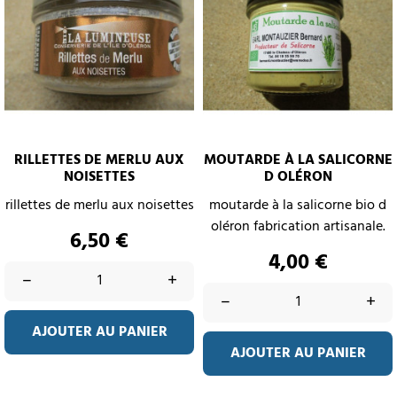
RILLETTES DE MERLU AUX
MOUTARDE À LA SALICORNE
NOISETTES
D OLÉRON
rillettes de merlu aux noisettes
moutarde à la salicorne bio d
oléron fabrication artisanale.
Prix
6,50 €
Prix
4,00 €
–
+
–
+
AJOUTER AU PANIER
AJOUTER AU PANIER