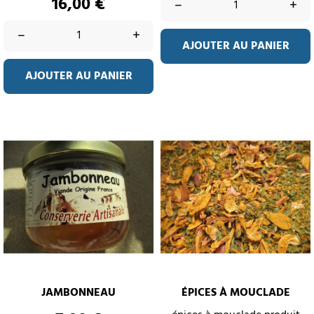
Prix
16,00 €
–
+
–
+
AJOUTER AU PANIER
AJOUTER AU PANIER
JAMBONNEAU
ÉPICES À MOUCLADE