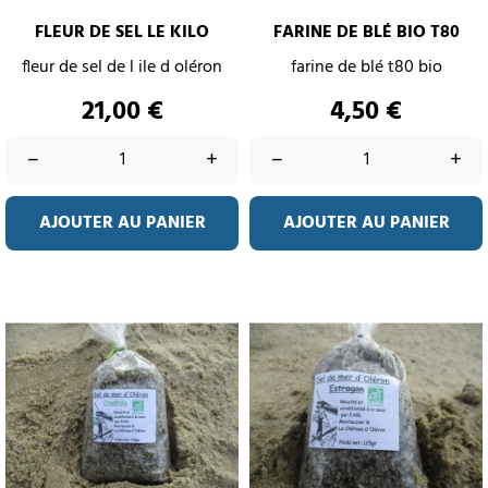
FLEUR DE SEL LE KILO
FARINE DE BLÉ BIO T80
fleur de sel de l ile d oléron
farine de blé t80 bio
Prix
Prix
21,00 €
4,50 €
–
+
–
+
AJOUTER AU PANIER
AJOUTER AU PANIER