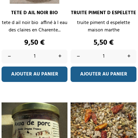
TETE D AIL NOIR BIO
TRUITE PIMENT D ESPELETTE
tete d ail noir bio affiné à l eau
truite piment d espelette
des claires en Charente...
maison marthe
Prix
Prix
9,50 €
5,50 €
–
+
–
+
AJOUTER AU PANIER
AJOUTER AU PANIER