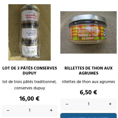
LOT DE 3 PÂTÉS CONSERVES
RILLETTES DE THON AUX
DUPUY
AGRUMES
lot de trois pâtés traditionnel,
rillettes de thon aux agrumes
conserves dupuy
Prix
6,50 €
Prix
16,00 €
–
+
–
+