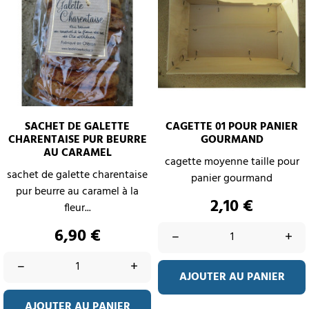
SACHET DE GALETTE
CAGETTE 01 POUR PANIER
CHARENTAISE PUR BEURRE
GOURMAND
AU CARAMEL
cagette moyenne taille pour
sachet de galette charentaise
panier gourmand
pur beurre au caramel à la
Prix
2,10 €
fleur...
Prix
6,90 €
–
+
–
+
AJOUTER AU PANIER
AJOUTER AU PANIER