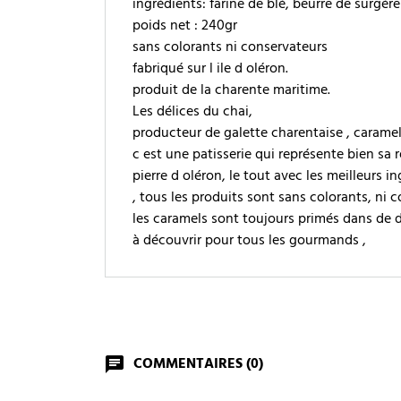
ingrédients: farine de blé, beurre de surgér
poids net : 240gr
sans colorants ni conservateurs
fabriqué sur l ile d oléron.
produit de la charente maritime.
Les délices du chai,
producteur de galette charentaise , caramel 
c est une patisserie qui représente bien sa r
pierre d oléron, le tout avec les meilleurs i
, tous les produits sont sans colorants, ni 
les caramels sont toujours primés dans de 
à découvrir pour tous les gourmands ,
COMMENTAIRES (0)
chat