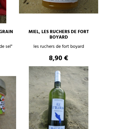
GRAIN
MIEL, LES RUCHERS DE FORT
+
–
+
BOYARD
de sel"
les ruchers de fort boyard
AJOUTER AU PANIER
Prix
8,90 €