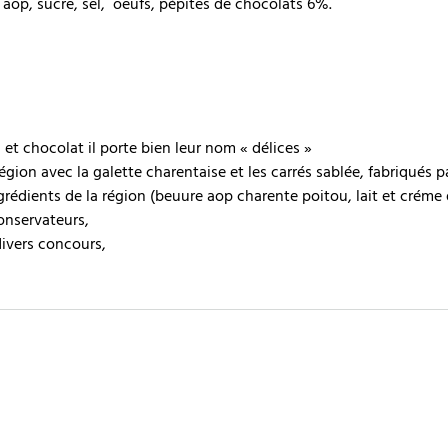
e aop, sucre, sel, oeufs, pépites de chocolats 6%.
et chocolat il porte bien leur nom « délices »
égion avec la galette charentaise et les carrés sablée, fabriqués pa
ngrédients de la région (beuure aop charente poitou, lait et créme d
conservateurs,
divers concours,