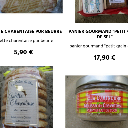
–
+
TE CHARENTAISE PUR BEURRE
PANIER GOURMAND "PETIT 
–
DE SEL"
ette charentaise pur beurre
panier gourmand "petit grain 
AJOUTER AU PANIER
Prix
5,90 €
AJOUTER AU PANIER
Prix
17,90 €