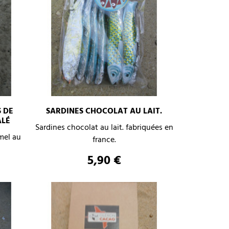
 DE
SARDINES CHOCOLAT AU LAIT.
ALÉ
–
+
Sardines chocolat au lait. fabriquées en
+
mel au
france.
AJOUTER AU PANIER
Prix
5,90 €