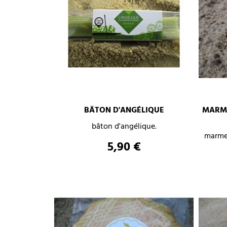
–
+
BÂTON D'ANGÉLIQUE
MARME
bâton d'angélique.
marmel
AJOUTER AU PANIER
Prix
5,90 €