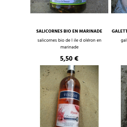
SALICORNES BIO EN MARINADE
GALET
–
+
salicornes bio de l ile d oléron en
gal
marinade
AJOUTER AU PANIER
Prix
5,50 €