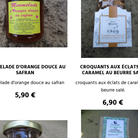
LADE D'ORANGE DOUCE AU
CROQUANTS AUX ÉCLATS
–
+
SAFRAN
CARAMEL AU BEURRE S
–
ade d'orange douce au safran
croquants aux éclats de cara
beurre salé.
AJOUTER AU PANIER
Prix
5,90 €
AJOUTER AU PANIER
Prix
6,90 €