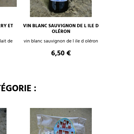
RY ET
VIN BLANC SAUVIGNON DE L ILE D
–
+
OLÉRON
+
lait de
vin blanc sauvignon de l ile d oléron
AJOUTER AU PANIER
Prix
6,50 €
ÉGORIE :