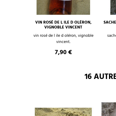
VIN ROSÉ DE L ILE D OLÉRON,
SACHE
VIGNOBLE VINCENT
–
+
vin rosé de l ile d oléron, vignoble
sach
vincent.
AJOUTER AU PANIER
Prix
7,90 €
16 AUTR