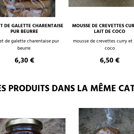
T DE GALETTE CHARENTAISE
MOUSSE DE CREVETTES CUR
PUR BEURRE
LAIT DE COCO
–
+
–
et de galette charentaise pur
mousse de crevettes curry et 
beurre
coco
AJOUTER AU PANIER
AJOUTER AU PANIER
Prix
Prix
6,30 €
6,50 €
ES PRODUITS DANS LA MÊME CAT